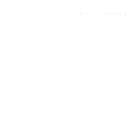
Aller
au
Accueil
Compétitions
contenu